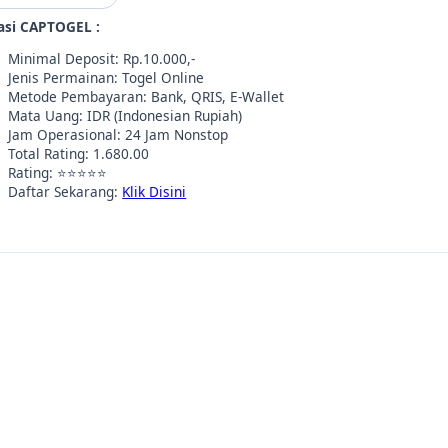
asi CAPTOGEL :
Minimal Deposit: Rp.10.000,-
Jenis Permainan: Togel Online
Metode Pembayaran: Bank, QRIS, E-Wallet
Mata Uang: IDR (Indonesian Rupiah)
Jam Operasional: 24 Jam Nonstop
Total Rating: 1.680.00
Rating: ⭐⭐⭐⭐⭐
Daftar Sekarang:
Klik Disini