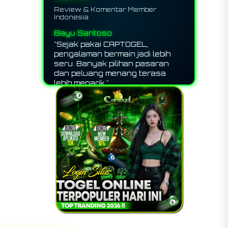
Review & Komentar Member
Indonesia
Fahri Hidayat
"CAPTOGEL benar-benar jadi
andalan saya. Link premium-nya
cepat diakses dan sangat stabil
untuk bermain togel online
setiap hari."