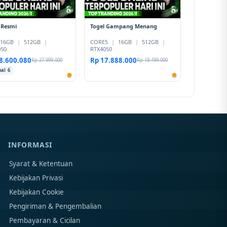
 Resmi
Togel Gampang Menang
16GB
|
512GB
|
CORE5
|
16GB
|
512GB
|
050
RTX4050
8.600.080
Rp 17.888.000
Rp 27.999.000
Rp 18.499.000
ual 6
INFORMASI
Syarat & Ketentuan
Kebijakan Privasi
Kebijakan Cookie
Pengiriman & Pengembalian
Pembayaran & Cicilan