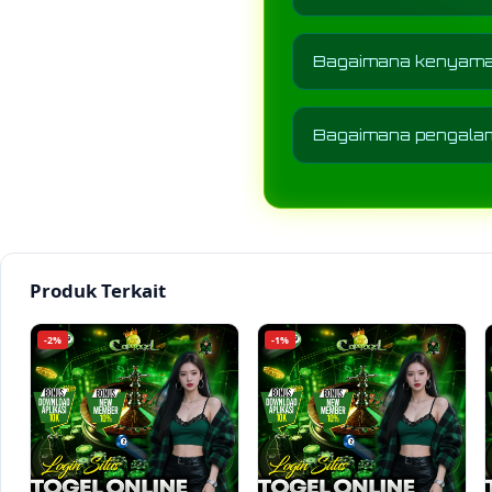
CAPTOGEL sangat co
mudah dipahami, ser
Bagaimana kenyama
Sistem dirancang d
nyaman tanpa gangg
Bagaimana pengala
FINAL SYSTEM:
Semua
bermain togel online
Produk Terkait
-2%
-1%