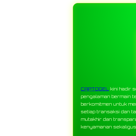
CAPTOGEL
kini hadir 
pengalaman bermain t
berkomitmen untuk me
setiap transaksi dan 
mutakhir dan transparan
kenyamanan sekaligus h