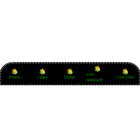
Link
Promo
Login
Daftar
Live Chat
Alternatif