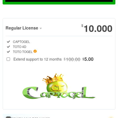
Show More
10.000
$
Regular License
Regular
Included:
CAPTOGEL
License
Included:
TOTO 4D
SELECTED
Included:
TOTO TOGEL
88
$
100.00
5.00
Extend support to 12 months
$
$
Selamat
datang di
CAPTOGEL
situs remi
togel online
Plarform
yang penuh
misteri
karna
memberikan